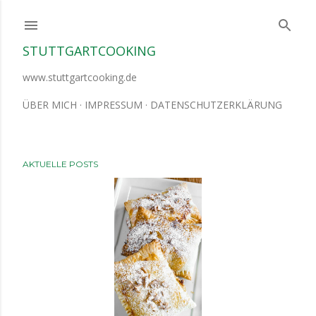
Direkt zum Hauptbereich
STUTTGARTCOOKING
www.stuttgartcooking.de
ÜBER MICH
IMPRESSUM
DATENSCHUTZERKLÄRUNG
AKTUELLE POSTS
P
o
s
t
s