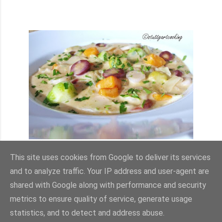
GEMÜSEEINTOPF MIT ZUTATEN AUS
DER REGION
This site uses cookies from Google to deliver its services
and to analyze traffic. Your IP address and user-agent are
Teilen
3 Kommentare
shared with Google along with performance and security
metrics to ensure quality of service, generate usage
statistics, and to detect and address abuse.
ÄLTERE POSTS