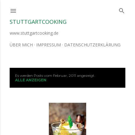
Direkt zum Hauptbereich
STUTTGARTCOOKING
www.stuttgartcooking.de
ÜBER MICH
IMPRESSUM
DATENSCHUTZERKLÄRUNG
Es werden Posts vom Februar, 2011 angezeigt.
P
ALLE ANZEIGEN
o
s
t
s