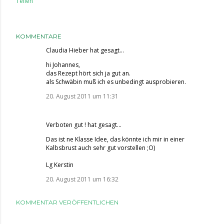
Teilen
KOMMENTARE
Claudia Hieber
hat gesagt…
hi Johannes,
das Rezept hört sich ja gut an.
als Schwäbin muß ich es unbedingt ausprobieren.
20. August 2011 um 11:31
Verboten gut !
hat gesagt…
Das ist ne Klasse Idee, das könnte ich mir in einer
Kalbsbrust auch sehr gut vorstellen ;O)
Lg Kerstin
20. August 2011 um 16:32
KOMMENTAR VERÖFFENTLICHEN