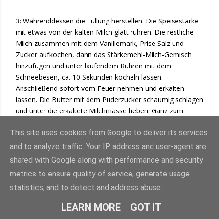
3: Währenddessen die Füllung herstellen. Die Speisestärke
mit etwas von der kalten Milch glatt rühren. Die restliche
Milch zusammen mit dem Vanillemark, Prise Salz und
Zucker aufkochen, dann das Stärkemehl-Milch-Gemisch
hinzufügen und unter laufendem Rühren mit dem
Schneebesen, ca. 10 Sekunden köcheln lassen.
Anschließend sofort vom Feuer nehmen und erkalten
lassen. Die Butter mit dem Puderzucker schaumig schlagen
und unter die erkaltete Milchmasse heben. Ganz zum
Schluss die geschlagene Sahne, vorsichtig unterheben.
This site uses cookies from Google to deliver its services
and to analyze traffic. Your IP address and user-agent are
shared with Google along with performance and security
metrics to ensure quality of service, generate usage
statistics, and to detect and address abuse.
4: Den fertigen und abgekühlten Hefeteig in der Mitte
durchschneiden, dann die Füllung gleichmäßig verteilen und
LEARN MORE
GOT IT
den Deckel obenauf setzen. Den Deckel vorher aber in