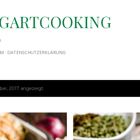
Direkt zum Hauptbereich
TGARTCOOKING
e
UM
DATENSCHUTZERKLÄRUNG
r, 2017 angezeigt.