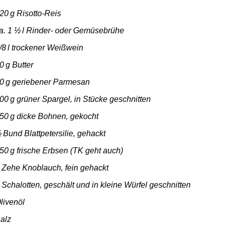
20
g Risotto-Reis
a. 1 ½
l Rinder- oder Gemüsebrühe
/8
l trockener Weißwein
0
g Butter
0
g geriebener Parmesan
00
g grüner Spargel, in Stücke geschnitten
50
g dicke Bohnen, gekocht
½
Bund Blattpetersilie, gehackt
50
g frische Erbsen (TK geht auch)
 Zehe Knoblauch, fein gehackt
 Schalotten, geschält und in kleine Würfel geschnitten
livenöl
alz