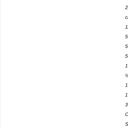
2
c
1
5
5
5
1
1
1
3
O
S