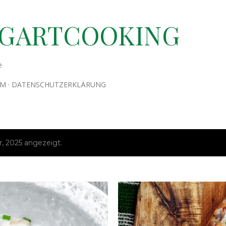
Direkt zum Hauptbereich
TGARTCOOKING
e
UM
DATENSCHUTZERKLÄRUNG
, 2025 angezeigt.