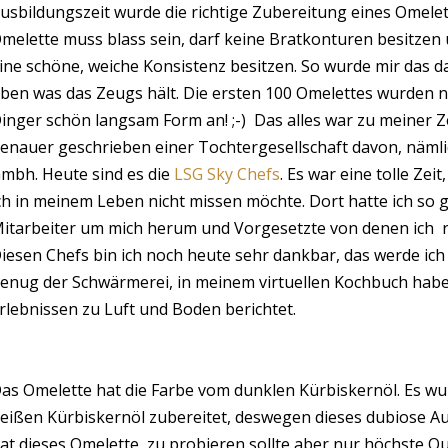
usbildungszeit wurde die richtige Zubereitung eines Omelett
melette muss blass sein, darf keine Bratkonturen besitze
ine schöne, weiche Konsistenz besitzen. So wurde mir das da
ben was das Zeugs hält. Die ersten 100 Omelettes wurden n
inger schön langsam Form an! ;-)
Das alles war zu meiner Z
enauer geschrieben einer Tochtergesellschaft davon, nämli
mbh. Heute sind es die
LSG Sky Chefs
. Es war eine tolle Zeit
ch in meinem Leben nicht missen möchte. Dort hatte ich so 
itarbeiter um mich herum und Vorgesetzte von denen ich
iesen Chefs bin ich noch heute sehr dankbar, das werde ich 
enug der Schwärmerei, in meinem virtuellen Kochbuch habe 
rlebnissen zu Luft und Boden berichtet.
as Omelette hat die Farbe vom dunklen Kürbiskernöl. Es wur
eißen Kürbiskernöl zubereitet, deswegen dieses dubiose A
at dieses Omelette
zu probieren sollte aber nur höchste Q