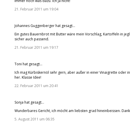
immer noch was dazu. Ich ja nicht!
21. Februar 2011 um 19:04
Johannes Guggenberger
hat gesagt…
Ein gutes Bauernbrot mit Butter wäre mein Vorschlag, Kartoffeln in je
sicher auch passend.
21. Februar 2011 um 19:17
Toni
hat gesagt…
Ich mag Kürbiskernöl sehr gern, aber außer in einer Vinaigrette oder 
her. Klasse Idee!
22. Februar 2011 um 20:41
Sonja hat gesagt…
Wunderbares Gericht, ich möcht am liebsten grad hineinbeissen. Dank
5. August 2011 um 06:35