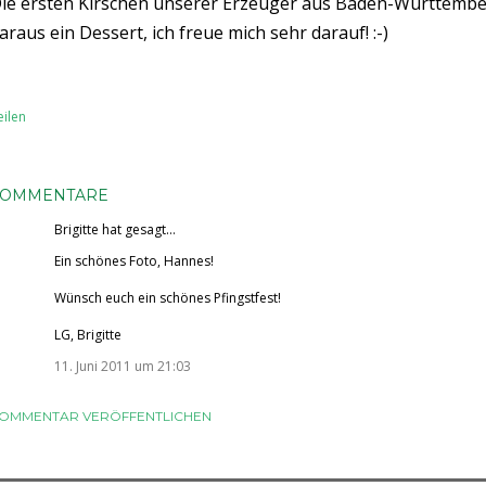
ie ersten Kirschen unserer Erzeuger aus Baden-Württembe
araus ein Dessert, ich freue mich sehr darauf! :-)
eilen
KOMMENTARE
Brigitte
hat gesagt…
Ein schönes Foto, Hannes!
Wünsch euch ein schönes Pfingstfest!
LG, Brigitte
11. Juni 2011 um 21:03
OMMENTAR VERÖFFENTLICHEN