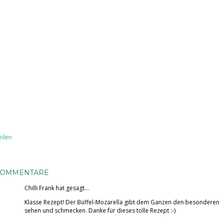
eilen
KOMMENTARE
Chilli Frank
hat gesagt…
Klasse Rezept! Der Büffel-Mozarella gibt dem Ganzen den besonderen K
sehen und schmecken. Danke für dieses tolle Rezept :-)