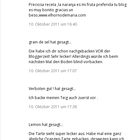
Preciosa receta ,la naranja es mi fruta preferida tu blog
es muy bonito gracias un
beso,www.elhornodemaria.com
10. Oktober 2011 um 16:40
grain de sel
hat gesagt…
Die habe ich dir schon nachgebacken VOR der
Bloggerzeit! Sehr lecker! Allerdings würde ich beim
nächsten Mal den Boden blind vorbacken.
10. Oktober 2011 um 17:07
Verboten gut !
hat gesagt…
Ich backe meinen Teig auch zuerst vor .
10. Oktober 2011 um 17:38
Lemon
hat gesagt…
Die Tarte sieht super lecker aus. Habe mal eine ganz
ähnliche Orangen-Tarte gebacken, deswegen kann ich