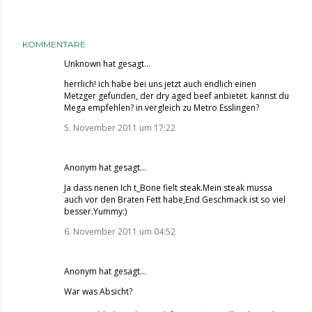
KOMMENTARE
Unknown
hat gesagt…
herrlich! ich habe bei uns jetzt auch endlich einen
Metzger gefunden, der dry aged beef anbietet. kannst du
Mega empfehlen? in vergleich zu Metro Esslingen?
5. November 2011 um 17:22
Anonym hat gesagt…
Ja dass nenen Ich t_Bone fielt steak.Mein steak mussa
auch vor den Braten Fett habe,End Geschmack ist so viel
besser.Yummy:)
6. November 2011 um 04:52
Anonym hat gesagt…
War was Absicht?