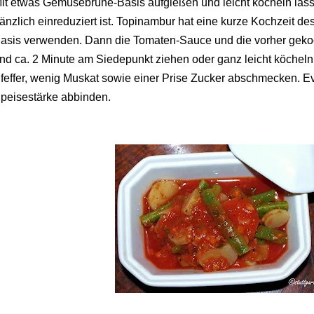
it etwas Gemüsebrühe-Basis aufgießen und leicht köcheln las
änzlich einreduziert ist. Topinambur hat eine kurze Kochzeit
asis verwenden. Dann die Tomaten-Sauce und die vorher gek
nd ca. 2 Minute am Siedepunkt ziehen oder ganz leicht köcheln 
feffer, wenig Muskat sowie einer Prise Zucker abschmecken. Ev
peisestärke abbinden.