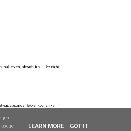
 mal testen, obwohl ich leider nicht
etwas ebsonder lekker kochen kann;)
-agent
LEARN MORE
GOT IT
e usage