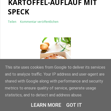
KARTOFFEL-AUFLAUF MIT
SPECK
Teilen
Kommentar veröffentlichen
This site uses cookies from Google to deliver its services
and to analyze traffic. Your IP address and user-agent are
shared with Google along with performance and security
metrics to ensure quality of service, generate usage
statistics, and to detect and address abuse.
LEARN MORE
GOT IT