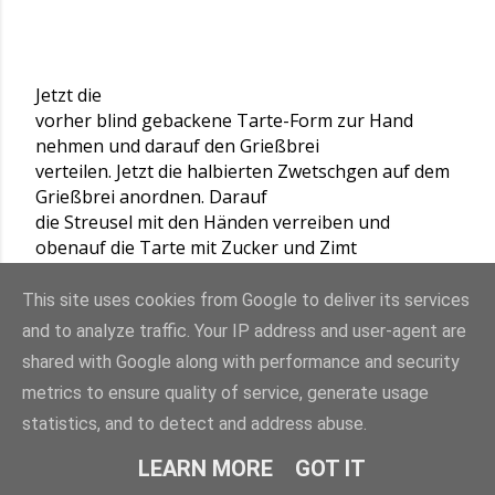
Jetzt die
vorher blind gebackene Tarte-Form zur Hand
nehmen und darauf den Grießbrei
verteilen. Jetzt die halbierten Zwetschgen auf dem
Grießbrei anordnen. Darauf
die Streusel mit den Händen verreiben und
obenauf die Tarte mit Zucker und Zimt
bestreuen. Im Backofen bei ca. 200 Grad fertig
backen lassen.
This site uses cookies from Google to deliver its services
and to analyze traffic. Your IP address and user-agent are
shared with Google along with performance and security
metrics to ensure quality of service, generate usage
statistics, and to detect and address abuse.
LEARN MORE
GOT IT