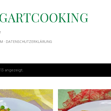
Direkt zum Hauptbereich
TGARTCOOKING
e
UM
DATENSCHUTZERKLÄRUNG
13 angezeigt.