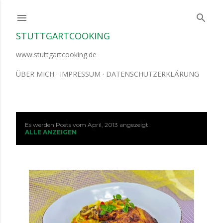
Direkt zum Hauptbereich
STUTTGARTCOOKING
www.stuttgartcooking.de
ÜBER MICH
IMPRESSUM
DATENSCHUTZERKLÄRUNG
Es werden Posts vom April, 2013 angezeigt.
P
ALLE ANZEIGEN
o
s
t
s