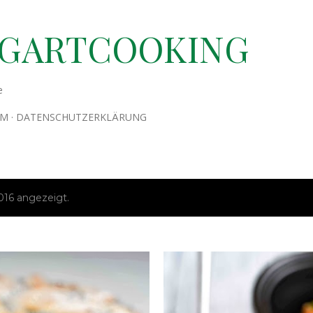
Direkt zum Hauptbereich
TGARTCOOKING
e
UM
DATENSCHUTZERKLÄRUNG
16 angezeigt.