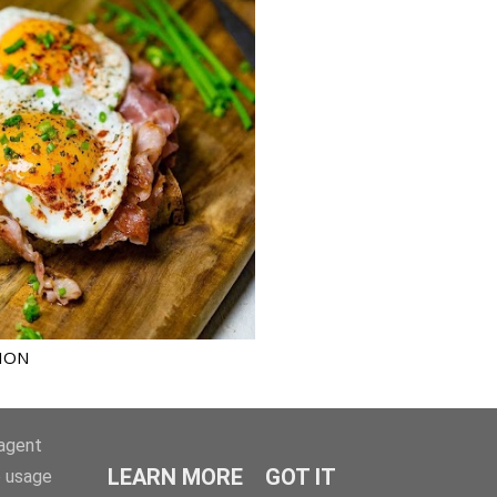
ION
-agent
ÄLTERE POSTS
LEARN MORE
GOT IT
e usage