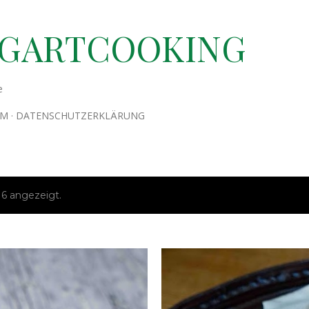
Direkt zum Hauptbereich
TGARTCOOKING
e
UM
DATENSCHUTZERKLÄRUNG
6 angezeigt.