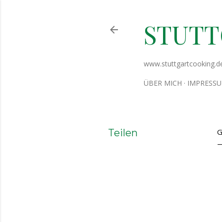
STUT
www.stuttgartcooking.d
ÜBER MICH
IMPRESS
Teilen
G