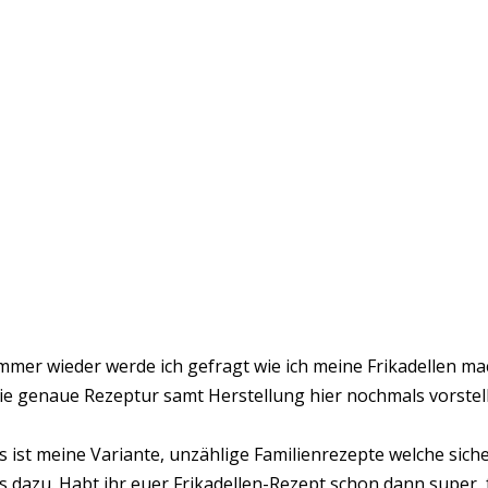
mmer wieder werde ich gefragt wie ich meine Frikadellen m
ie genaue Rezeptur samt Herstellung hier nochmals vorstel
s ist meine Variante, unzählige Familienrezepte welche siche
s dazu. Habt ihr euer Frikadellen-Rezept schon dann super, f