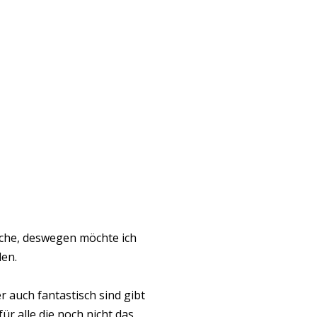
ache, deswegen möchte ich
len.
r auch fantastisch sind gibt
ür alle die noch nicht das