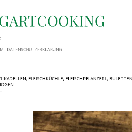
Direkt zum Hauptbereich
TGARTCOOKING
e
UM
DATENSCHUTZERKLÄRUNG
RIKADELLEN, FLEISCHKÜCHLE, FLEISCHPFLANZERL, BULETTEN U
ÖGEN