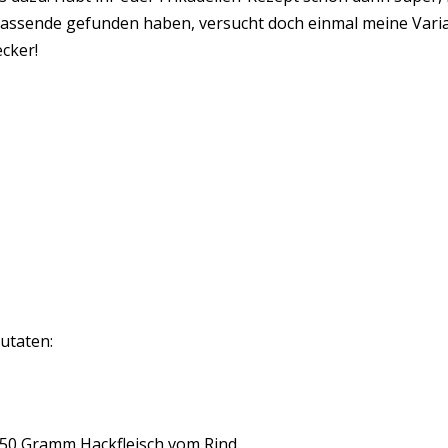
assende gefunden haben, versucht doch einmal meine Variant
ecker!
utaten:
50 Gramm Hackfleisch vom Rind,