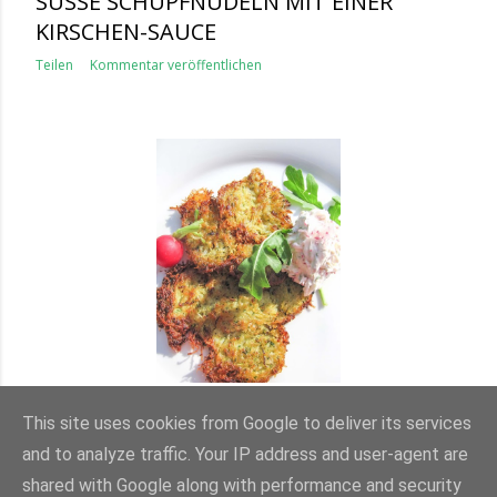
SÜSSE SCHUPFNUDELN MIT EINER K
IRSCHEN-SAUCE
Teilen
Kommentar veröffentlichen
ZUCCHINI-KARTOFFEL-PUFFER MIT
EINEM RADIESCHEN-DIP
This site uses cookies from Google to deliver its services
and to analyze traffic. Your IP address and user-agent are
Teilen
Kommentar veröffentlichen
shared with Google along with performance and security