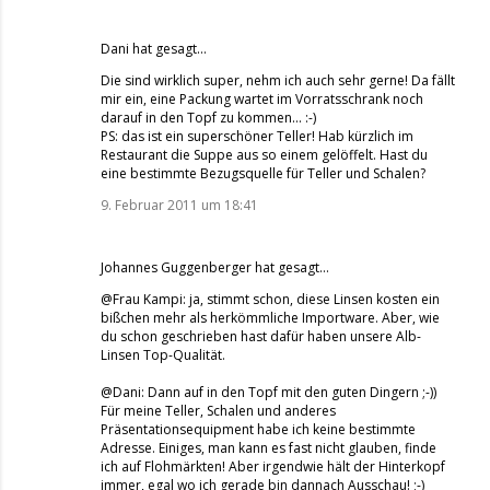
Dani
hat gesagt…
Die sind wirklich super, nehm ich auch sehr gerne! Da fällt
mir ein, eine Packung wartet im Vorratsschrank noch
darauf in den Topf zu kommen... :-)
PS: das ist ein superschöner Teller! Hab kürzlich im
Restaurant die Suppe aus so einem gelöffelt. Hast du
eine bestimmte Bezugsquelle für Teller und Schalen?
9. Februar 2011 um 18:41
Johannes Guggenberger
hat gesagt…
@Frau Kampi: ja, stimmt schon, diese Linsen kosten ein
bißchen mehr als herkömmliche Importware. Aber, wie
du schon geschrieben hast dafür haben unsere Alb-
Linsen Top-Qualität.
@Dani: Dann auf in den Topf mit den guten Dingern ;-))
Für meine Teller, Schalen und anderes
Präsentationsequipment habe ich keine bestimmte
Adresse. Einiges, man kann es fast nicht glauben, finde
ich auf Flohmärkten! Aber irgendwie hält der Hinterkopf
immer, egal wo ich gerade bin dannach Ausschau! ;-)