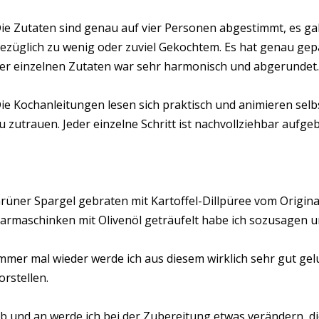
ie Zutaten sind genau auf vier Personen abgestimmt, es g
ezüglich zu wenig oder zuviel Gekochtem. Es hat genau ge
er einzelnen Zutaten war sehr harmonisch und abgerundet.
ie Kochanleitungen lesen sich praktisch und animieren selb
u zutrauen. Jeder einzelne Schritt ist nachvollziehbar aufge
rüner Spargel gebraten mit Kartoffel-
Dillpüree vom Original
armaschinken mit Olivenöl geträufelt habe ich sozusagen u
mmer mal wieder werde ich aus diesem wirklich sehr gut g
orstellen.
b und an werde ich bei der Zubereitung etwas verändern, di