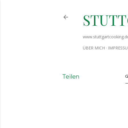
STUT
www.stuttgartcooking.d
ÜBER MICH
IMPRESS
Teilen
G