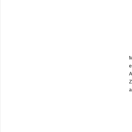
M
e
A
Z
a