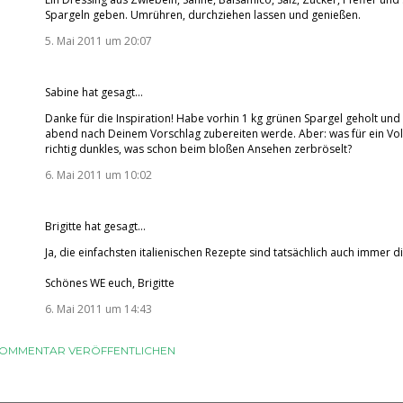
Spargeln geben. Umrühren, durchziehen lassen und genießen.
5. Mai 2011 um 20:07
Sabine
hat gesagt…
Danke für die Inspiration! Habe vorhin 1 kg grünen Spargel geholt und
abend nach Deinem Vorschlag zubereiten werde. Aber: was für ein Vo
richtig dunkles, was schon beim bloßen Ansehen zerbröselt?
6. Mai 2011 um 10:02
Brigitte
hat gesagt…
Ja, die einfachsten italienischen Rezepte sind tatsächlich auch immer d
Schönes WE euch, Brigitte
6. Mai 2011 um 14:43
OMMENTAR VERÖFFENTLICHEN