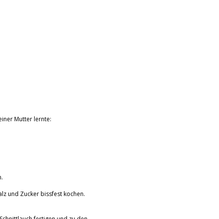
iner Mutter lernte:
h.
alz und Zucker bissfest kochen.
Schnittlauch fertigen und zu den