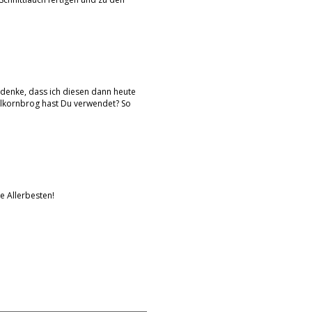
 denke, dass ich diesen dann heute
llkornbrog hast Du verwendet? So
ie Allerbesten!