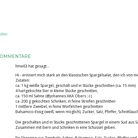
eilen
KOMMENTARE
hme63
hat gesagt…
Hi - erinnert mich stark an den klassischen Spargelsalat, den ich von me
Zutaten:
ca. 1 kg weiße Spargel, geschält und in Stücke geschnitten (ca. 15 mm)
4 hartgekochte Eier in kleine Stücke geschnitten,
ca. 150 ml Sahne (@johannes AKA Obers ;-) )
ca. 200 g gekochten Schinken, in feine Streifen geschnitten
1 mittlere Zwiebel, in feine Würfelchen geschnitten
Balsamico-Essig (weiß, wenn möglich), Zucker, Salz, Pfeffer, Schnittlauc
Die geschälten und in Stücke geschnittenen Spargel in einem Sud aus S
Zusammen mit Eiern und Schinken in eine Schüssel geben.
Ein Dressing aus Zwiebeln, Sahne, Balsamico, Salz, Zucker, Pfeffer und 