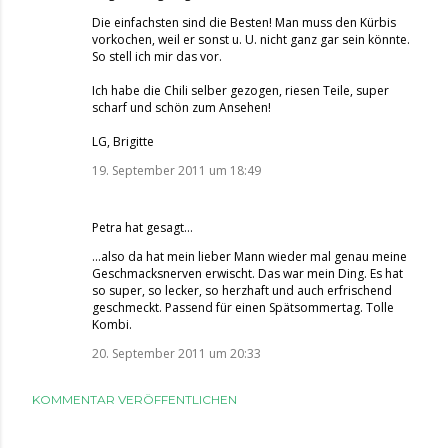
Die einfachsten sind die Besten! Man muss den Kürbis
vorkochen, weil er sonst u. U. nicht ganz gar sein könnte.
So stell ich mir das vor.
Ich habe die Chili selber gezogen, riesen Teile, super
scharf und schön zum Ansehen!
LG, Brigitte
19. September 2011 um 18:49
Petra hat gesagt…
...also da hat mein lieber Mann wieder mal genau meine
Geschmacksnerven erwischt. Das war mein Ding. Es hat
so super, so lecker, so herzhaft und auch erfrischend
geschmeckt. Passend für einen Spätsommertag. Tolle
Kombi.
20. September 2011 um 20:33
KOMMENTAR VERÖFFENTLICHEN