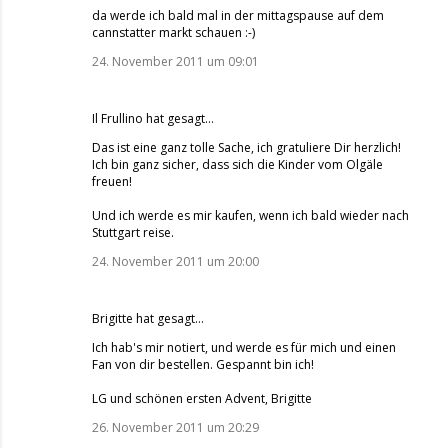
da werde ich bald mal in der mittagspause auf dem
cannstatter markt schauen :-)
24. November 2011 um 09:01
Il Frullino
hat gesagt…
Das ist eine ganz tolle Sache, ich gratuliere Dir herzlich!
Ich bin ganz sicher, dass sich die Kinder vom Olgäle
freuen!
Und ich werde es mir kaufen, wenn ich bald wieder nach
Stuttgart reise.
24. November 2011 um 20:00
Brigitte
hat gesagt…
Ich hab's mir notiert, und werde es für mich und einen
Fan von dir bestellen. Gespannt bin ich!
LG und schönen ersten Advent, Brigitte
26. November 2011 um 20:29