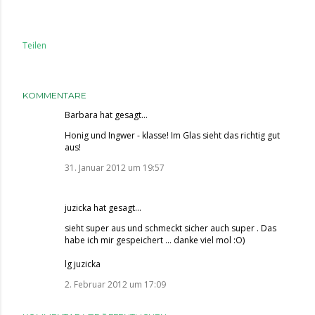
Teilen
KOMMENTARE
Barbara
hat gesagt…
Honig und Ingwer - klasse! Im Glas sieht das richtig gut
aus!
31. Januar 2012 um 19:57
juzicka
hat gesagt…
sieht super aus und schmeckt sicher auch super . Das
habe ich mir gespeichert ... danke viel mol :O)
lg juzicka
2. Februar 2012 um 17:09