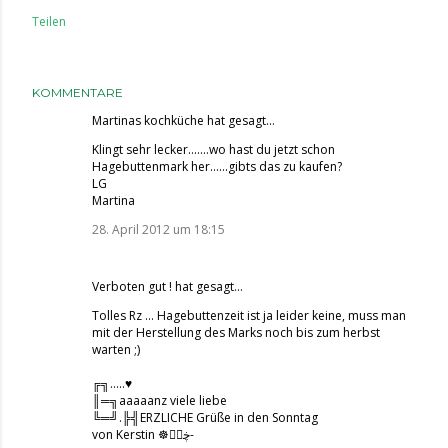
Teilen
KOMMENTARE
Martinas kochküche
hat gesagt…
Klingt sehr lecker.......wo hast du jetzt schon
Hagebuttenmark her......gibts das zu kaufen?
LG
Martina
28. April 2012 um 18:15
Verboten gut !
hat gesagt…
Tolles Rz ... Hagebuttenzeit ist ja leider keine, muss man
mit der Herstellung des Marks noch bis zum herbst
warten ;)
╔╗.....♥
║═╗aaaaanz viele liebe
╚═╝.╠╣ERZLICHE Grüße in den Sonntag
von Kerstin ☸ڿڰۣ-