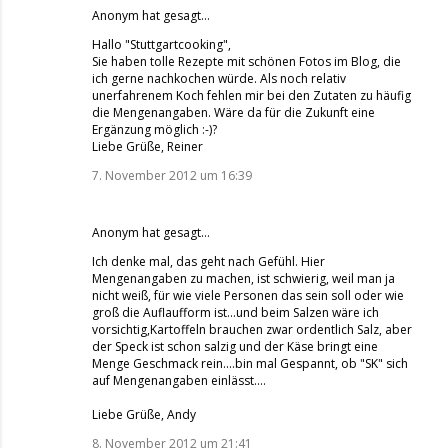
Anonym hat gesagt…
Hallo "Stuttgartcooking",
Sie haben tolle Rezepte mit schönen Fotos im Blog, die
ich gerne nachkochen würde. Als noch relativ
unerfahrenem Koch fehlen mir bei den Zutaten zu häufig
die Mengenangaben. Wäre da für die Zukunft eine
Ergänzung möglich :-)?
Liebe Grüße, Reiner
7. November 2012 um 16:39
Anonym hat gesagt…
Ich denke mal, das geht nach Gefühl. Hier
Mengenangaben zu machen, ist schwierig, weil man ja
nicht weiß, für wie viele Personen das sein soll oder wie
groß die Auflaufform ist...und beim Salzen wäre ich
vorsichtig,Kartoffeln brauchen zwar ordentlich Salz, aber
der Speck ist schon salzig und der Käse bringt eine
Menge Geschmack rein....bin mal Gespannt, ob "SK" sich
auf Mengenangaben einlässt....
Liebe Grüße, Andy
8. November 2012 um 21:41