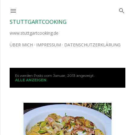
Direkt zum Hauptbereich
STUTTGARTCOOKING
www.stuttgartcooking.de
ÜBER MICH
IMPRESSUM
DATENSCHUTZERKLÄRUNG
Es werden Posts vom Januar, 2013 angezeigt.
P
ALLE ANZEIGEN
o
s
t
s