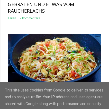
EBRATEN UND ETWAS VOM R
ÄUCHERLACHS
Teilen
2 Kommentare
SPAGHETTI FRUTTI DI MARE
This site uses cookies from Google to deliver its services
and to analyze traffic. Your IP address and user-agent are
Teilen
Kommentar veröffentlichen
shared with Google along with performance and security