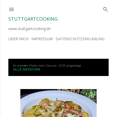
Direkt zum Hauptbereich
STUTTGARTCOOKING
www.stuttgartcooking.de
ÜBER MICH
IMPRESSUM
DATENSCHUTZERKLÄRUNG
Es werden Posts vom Januar, 2013 angezeigt.
P
ALLE ANZEIGEN
o
s
t
s