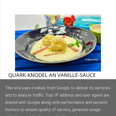
QUARK-KNÖDEL AN VANILLE-SAUCE
UND IN RHABARBER-SIRUP
GEDÜNSTETE RHABARBER-STÜCKE
This site uses cookies from Google to deliver its services
and to analyze traffic. Your IP address and user-agent are
Teilen
1 Kommentar
shared with Google along with performance and security
metrics to ensure quality of service, generate usage