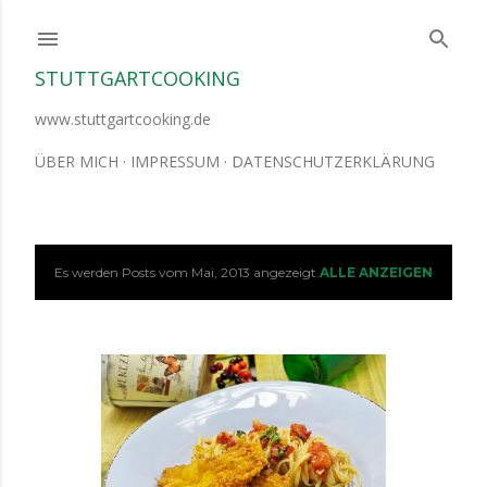
Direkt zum Hauptbereich
STUTTGARTCOOKING
www.stuttgartcooking.de
ÜBER MICH
IMPRESSUM
DATENSCHUTZERKLÄRUNG
Es werden Posts vom Mai, 2013 angezeigt.
ALLE ANZEIGEN
P
o
s
t
s