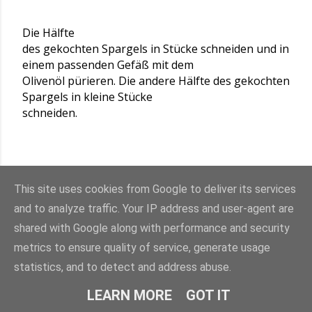
Die Hälfte
des gekochten Spargels in Stücke schneiden und in
einem passenden Gefäß mit dem
Olivenöl pürieren. Die andere Hälfte des gekochten
Spargels in kleine Stücke
schneiden.
This site uses cookies from Google to deliver its services
In einem
größeren Gefäß nun den Frischkäse zusammen
and to analyze traffic. Your IP address and user-agent are
mit dem Quark glatt rühren. Dann den
shared with Google along with performance and security
pürierten Spargel, die Spargelstücke, gehackte
metrics to ensure quality of service, generate usage
Minze, gehackte Petersilie,
statistics, and to detect and address abuse.
Schnittlauchröllchen, gehackte Eier, gehackten
Bärlauch, ganz klein gehackten
LEARN MORE
GOT IT
Ingwer und die Schalotten-Würfel hinzufügen. Mit