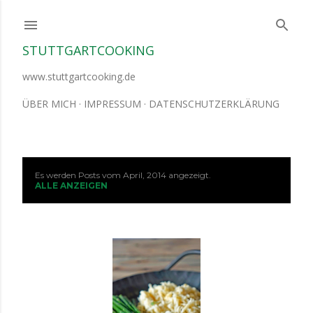
Direkt zum Hauptbereich
STUTTGARTCOOKING
www.stuttgartcooking.de
ÜBER MICH
IMPRESSUM
DATENSCHUTZERKLÄRUNG
Es werden Posts vom April, 2014 angezeigt.
P
ALLE ANZEIGEN
o
s
t
s