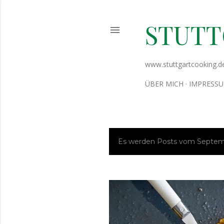
STUT
www.stuttgartcooking.d
ÜBER MICH
IMPRESS
Es werden Posts vom Septemb
P
o
s
t