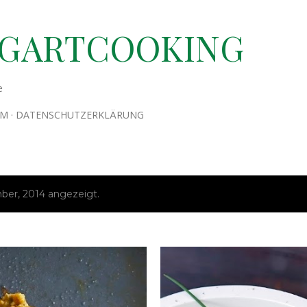
Direkt zum Hauptbereich
TGARTCOOKING
e
UM
DATENSCHUTZERKLÄRUNG
er, 2014 angezeigt.