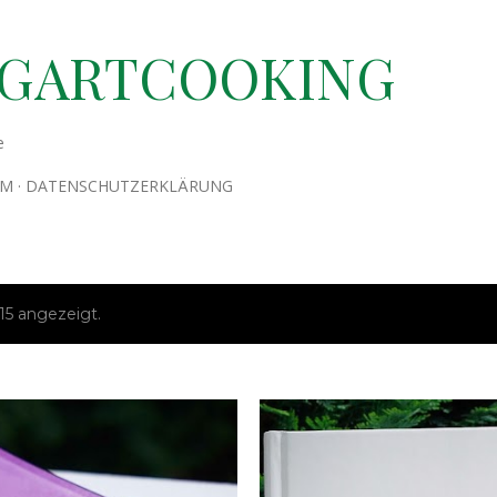
Direkt zum Hauptbereich
TGARTCOOKING
e
UM
DATENSCHUTZERKLÄRUNG
15 angezeigt.