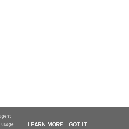
-agent
ÄLTERE POSTS
LEARN MORE
GOT IT
e usage