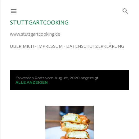
Direkt zum Hauptbereich
STUTTGARTCOOKING
www.stuttgartcooking.de
ÜBER MICH
IMPRESSUM
DATENSCHUTZERKLÄRUNG
Es werden Posts vom August, 2020 angezeigt.
P
ALLE ANZEIGEN
o
s
t
s