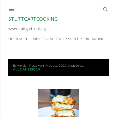
Direkt zum Hauptbereich
STUTTGARTCOOKING
www.stuttgartcooking.de
ÜBER MICH
IMPRESSUM
DATENSCHUTZERKLÄRUNG
Es werden Posts vom August, 2020 angezeigt.
P
ALLE ANZEIGEN
o
s
t
s