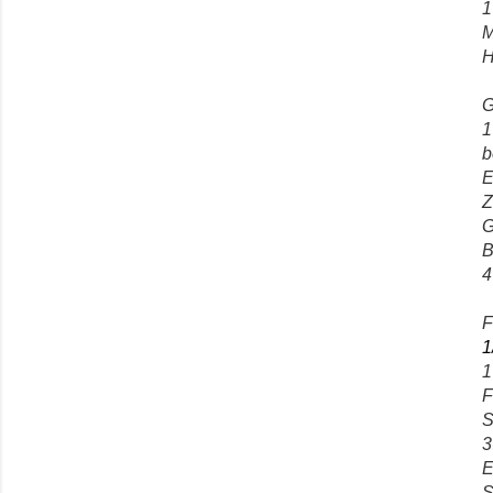
1
M
H
G
1
b
E
Z
G
B
4
F
1
1
F
S
3
E
S