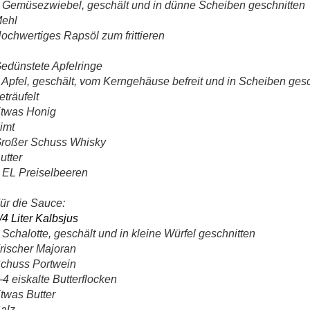
 Gemüsezwiebel, geschält und in dünne Scheiben geschnitten
ehl
ochwertiges Rapsöl zum frittieren
edünstete Apfelringe
 Apfel, geschält, vom Kerngehäuse befreit und in Scheiben gesc
eträufelt
twas Honig
imt
roßer Schuss Whisky
utter
 EL Preiselbeeren
ür die Sauce:
/4 Liter Kalbsjus
 Schalotte, geschält und in kleine Würfel geschnitten
rischer Majoran
chuss Portwein
-4 eiskalte Butterflocken
twas Butter
alz