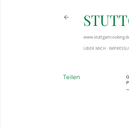
STUT
www.stuttgartcooking.d
ÜBER MICH
IMPRESS
Teilen
G
P