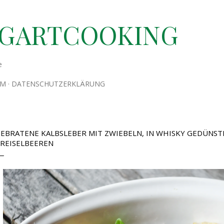
Direkt zum Hauptbereich
TGARTCOOKING
e
UM
DATENSCHUTZERKLÄRUNG
EBRATENE KALBSLEBER MIT ZWIEBELN, IN WHISKY GEDÜNST
REISELBEEREN