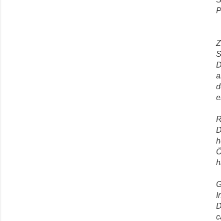
P
Z
S
D
a
d
e
R
D
h
Ö
h
G
I
D
c