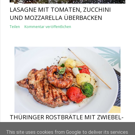
LASAGNE MIT TOMATEN, ZUCCHINI
UND MOZZARELLA ÜBERBACKEN
Teilen
Kommentar veröffentlichen
THÜRINGER ROSTBRÄTLE MIT ZWIEBEL-
BACON UND KARTOFFEL-GEMÜSE-
SPIESSE VOM GRILL
This site uses cookies from Google to deliver its services