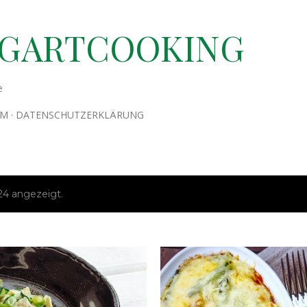
Direkt zum Hauptbereich
TGARTCOOKING
e
UM
DATENSCHUTZERKLÄRUNG
24 angezeigt.