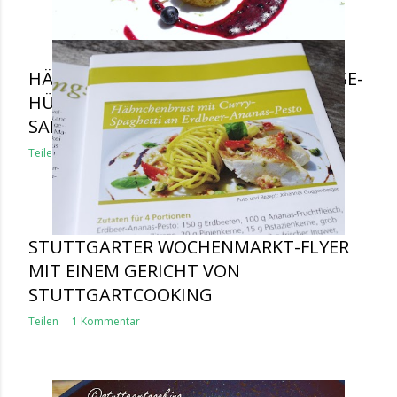
HÄHNCHENFILET IN DER MANDEL-KÄSE-
HÜLLE GEBRATEN AN HEIDELBEER-
SALSA UND CURRY-REIS
Teilen
2 Kommentare
STUTTGARTER WOCHENMARKT-FLYER
MIT EINEM GERICHT VON
STUTTGARTCOOKING
Teilen
1 Kommentar