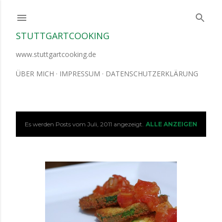
Direkt zum Hauptbereich
STUTTGARTCOOKING
www.stuttgartcooking.de
ÜBER MICH
IMPRESSUM
DATENSCHUTZERKLÄRUNG
Es werden Posts vom Juli, 2011 angezeigt.
ALLE ANZEIGEN
P
o
s
t
s