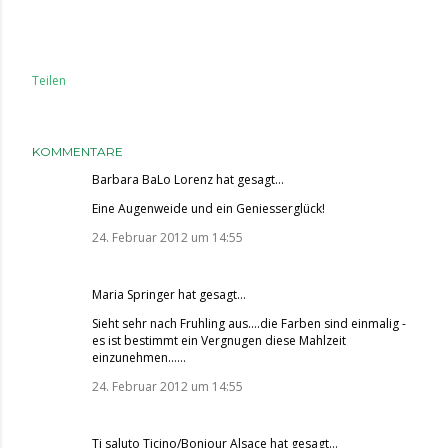
Teilen
KOMMENTARE
Barbara BaLo Lorenz
hat gesagt…
Eine Augenweide und ein Geniesserglück!
24. Februar 2012 um 14:55
Maria Springer
hat gesagt…
Sieht sehr nach Fruhling aus....die Farben sind einmalig -
es ist bestimmt ein Vergnugen diese Mahlzeit
einzunehmen......
24. Februar 2012 um 14:55
Ti saluto Ticino/Bonjour Alsace
hat gesagt…