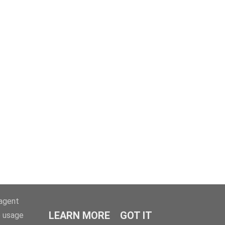
-agent
ÄLTERE POSTS
LEARN MORE
GOT IT
e usage