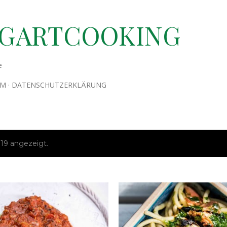
Direkt zum Hauptbereich
TGARTCOOKING
e
UM
DATENSCHUTZERKLÄRUNG
19 angezeigt.