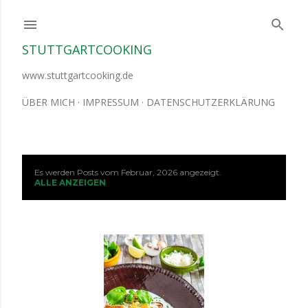
Direkt zum Hauptbereich
STUTTGARTCOOKING
www.stuttgartcooking.de
ÜBER MICH
IMPRESSUM
DATENSCHUTZERKLÄRUNG
Es werden Posts vom Februar, 2026 angezeigt.
P
ALLE ANZEIGEN
o
s
t
s