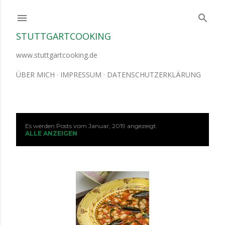
Direkt zum Hauptbereich
STUTTGARTCOOKING
www.stuttgartcooking.de
ÜBER MICH
IMPRESSUM
DATENSCHUTZERKLÄRUNG
Es werden Posts vom Januar, 2019 angezeigt.
P
ALLE ANZEIGEN
o
s
t
s