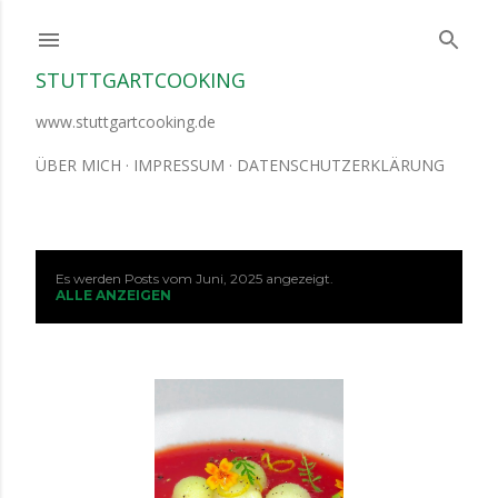
Direkt zum Hauptbereich
STUTTGARTCOOKING
www.stuttgartcooking.de
ÜBER MICH
IMPRESSUM
DATENSCHUTZERKLÄRUNG
Es werden Posts vom Juni, 2025 angezeigt.
P
ALLE ANZEIGEN
o
s
t
s