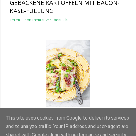
GEBACKENE KARTOFFELN MIT BACON-
KÄSE-FÜLLUNG
Teilen
Kommentar veröffentlichen
SPARGELPFANNE MIT NUDELN UND
SCHINKEN
This site uses cookies from Google to deliver its services
and to analyze traffic. Your IP address and user-agent are
Teilen
Kommentar veröffentlichen
shared with Google along with performance and security