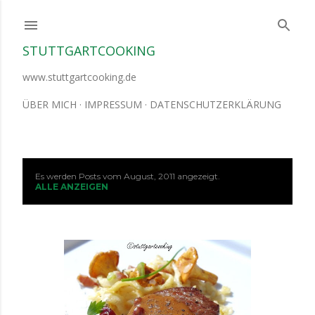
Direkt zum Hauptbereich
STUTTGARTCOOKING
www.stuttgartcooking.de
ÜBER MICH
IMPRESSUM
DATENSCHUTZERKLÄRUNG
Es werden Posts vom August, 2011 angezeigt.
P
ALLE ANZEIGEN
o
s
t
s